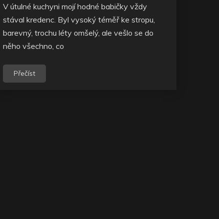
V útulné kuchyni mojí hodné babičky vždy
stával kredenc. Byl vysoký téměř ke stropu,
barevný, trochu léty omšelý, ale vešlo se do
něho všechno, co
Přečíst