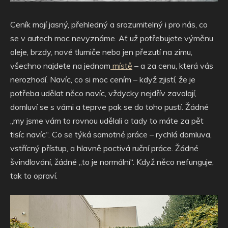
Ceník mají jasný, přehledný a srozumitelný i pro nás, co
se v autech moc nevyznáme. Ať už potřebujete výměnu
oleje, brzdy, nové tlumiče nebo jen přezutí na zimu,
všechno najdete na jednom
místě
– a za cenu, která vás
nerozhodí. Navíc, co si moc cením – když zjistí, že je
potřeba udělat něco navíc, vždycky nejdřív zavolají,
domluví se s vámi a teprve pak se do toho pustí. Žádné
„my jsme vám to rovnou udělali a tady to máte za pět
tisíc navíc“. Co se týká samotné práce – rychlá domluva,
vstřícný přístup, a hlavně poctivá ruční práce. Žádné
švindlování, žádné „to je normální“. Když něco nefunguje,
tak to opraví.