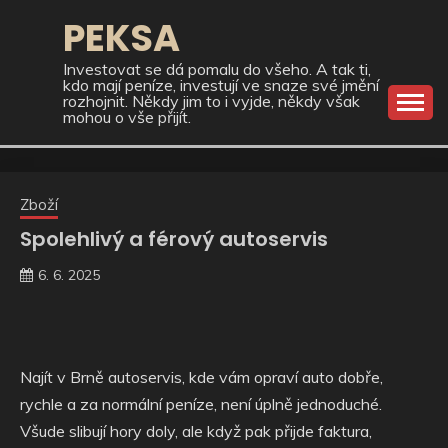
Skip
PEKSA
to
content
Investovat se dá pomalu do všeho. A tak ti,
kdo mají peníze, investují ve snaze své jmění
rozhojnit. Někdy jim to i vyjde, někdy však
mohou o vše přijít.
Zboží
Spolehlivý a férový autoservis
6. 6. 2025
Najít v Brně autoservis, kde vám opraví auto dobře,
rychle a za normální peníze, není úplně jednoduché.
Všude slibují hory doly, ale když pak přijde faktura,