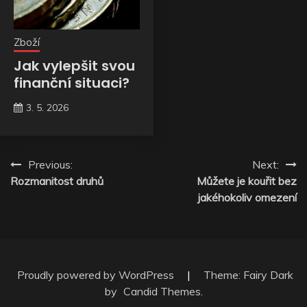
Zboží
Jak vylepšit svou
finanční situaci?
3. 5. 2026
Navigace
Previous:
Next:
Rozmanitost druhů
Můžete je kouřit bez
pro
jakéhokoliv omezení
příspěvek
Proudly powered by WordPress
|
Theme: Fairy Dark
by
Candid Themes
.