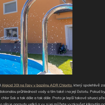
d
Algicid 30l na řasy v bazénu ADR Chlorito
, který spolehlivě 
konalou průhlednost vody a tím také i na její čistotu. Pokud by
hlor šok a tak dále a tak dále. Proto je lepší takové situaci p
o síla je opravdu velká a vy si jej můžete vyzkoušet kliknutím n