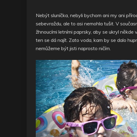
Nebýt sluníčka, nebyli bychom ani my ani příro
sebevraždu, ale to asi nemohla tušit. V současno
žhnoucími letními paprsky, aby se ukryl někde 
ten se dá najít. Zato voda, kam by se dalo hupno
nemůžeme být jisti naprosto ničím.