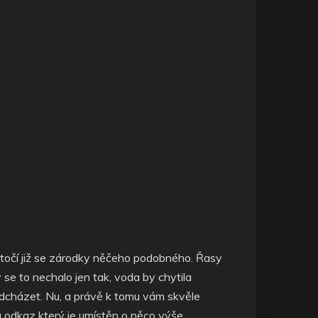
zatočí již se zárodky něčeho podobného. Řasy
 se to nechalo jen tak, voda by chytila
ředcházet. Nu, a právě k tomu vám skvěle
a odkaz který je umístěn o něco výše.