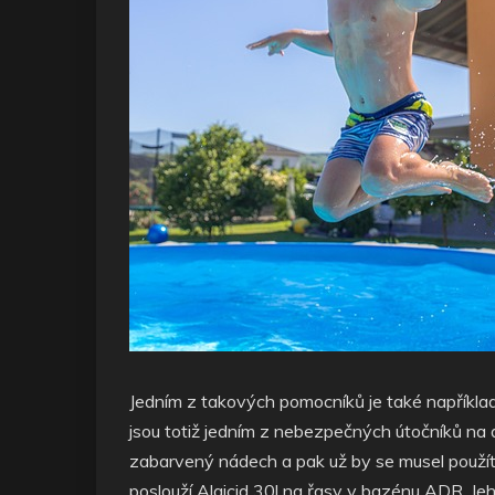
Jedním z takových pomocníků je také napříkla
jsou totiž jedním z nebezpečných útočníků na do
zabarvený nádech a pak už by se musel použít c
poslouží Algicid 30l na řasy v bazénu ADR. Jeh