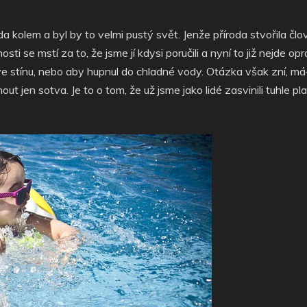
da kolem a byl by to velmi pustý svět. Jenže příroda stvořila čl
sti se mstí za to, že jsme jí kdysi poručili a nyní to již nejde op
ve stínu, nebo aby hupnul do chladné vody. Otázka však zní, má-l
ut jen sotva. Je to o tom, že už jsme jako lidé zasvinili tuhle pla