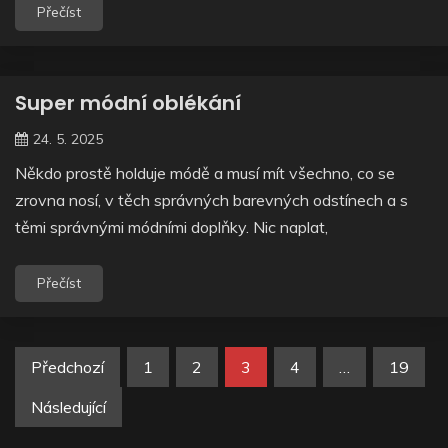
Přečíst
Super módní oblékání
24. 5. 2025
Někdo prostě holduje módě a musí mít všechno, co se
zrovna nosí, v těch správných barevných odstínech a s
těmi správnými módními doplňky. Nic naplat,
Přečíst
Stránkování
Předchozí
1
2
3
4
…
19
příspěvků
Následující