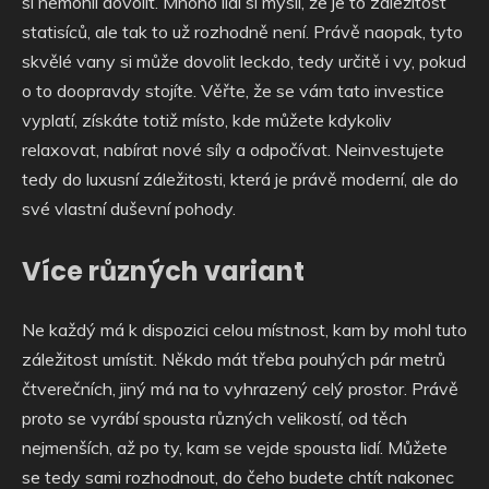
si nemohli dovolit. Mnoho lidí si myslí, že je to záležitost
statisíců, ale tak to už rozhodně není. Právě naopak, tyto
skvělé vany si může dovolit leckdo, tedy určitě i vy, pokud
o to doopravdy stojíte. Věřte, že se vám tato investice
vyplatí, získáte totiž místo, kde můžete kdykoliv
relaxovat, nabírat nové síly a odpočívat. Neinvestujete
tedy do luxusní záležitosti, která je právě moderní, ale do
své vlastní duševní pohody.
Více různých variant
Ne každý má k dispozici celou místnost, kam by mohl tuto
záležitost umístit. Někdo mát třeba pouhých pár metrů
čtverečních, jiný má na to vyhrazený celý prostor. Právě
proto se vyrábí spousta různých velikostí, od těch
nejmenších, až po ty, kam se vejde spousta lidí. Můžete
se tedy sami rozhodnout, do čeho budete chtít nakonec