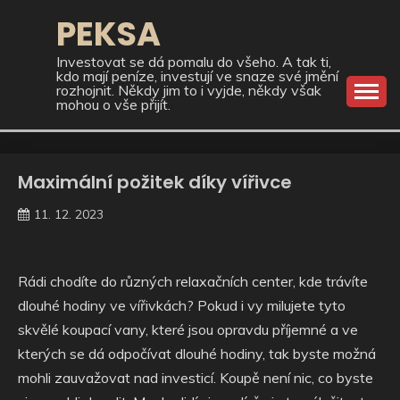
Skip
PEKSA
to
content
Investovat se dá pomalu do všeho. A tak ti,
kdo mají peníze, investují ve snaze své jmění
rozhojnit. Někdy jim to i vyjde, někdy však
mohou o vše přijít.
Maximální požitek díky vířivce
11. 12. 2023
Rádi chodíte do různých relaxačních center, kde trávíte
dlouhé hodiny ve
vířivkách
? Pokud i vy milujete tyto
skvělé koupací vany, které jsou opravdu příjemné a ve
kterých se dá odpočívat dlouhé hodiny, tak byste možná
mohli zauvažovat nad investicí. Koupě není nic, co byste