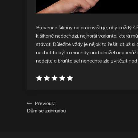
Prevence šikany na pracovišti je, aby každý šé
k šikaně nedochází, nejhorší varianta, která m
stávat! Důležité vždy je nějak to řešit, ať už
nechat to být a mnohdy ani bohužel nepomůže 
nedejte a braňte se! nenechte zlo zvítězit nad
Navigace
Previous:
Dům se zahradou
pro
příspěvek