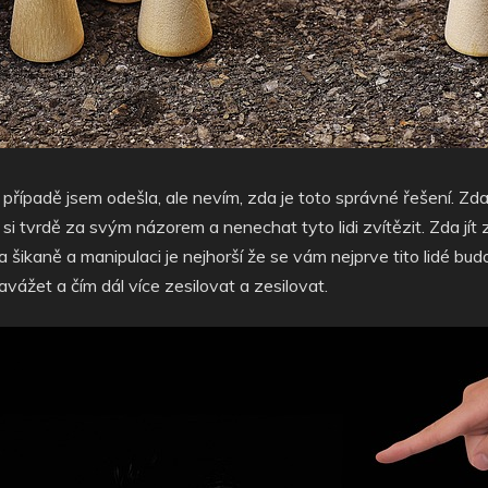
m případě jsem odešla, ale nevím, zda je toto správné řešení. 
át si tvrdě za svým názorem a nenechat tyto lidi zvítězit. Zda jí
ikaně a manipulaci je nejhorší že se vám nejprve tito lidé budo
ážet a čím dál více zesilovat a zesilovat.