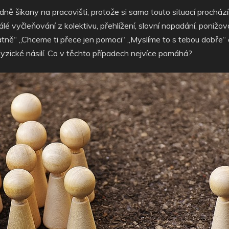
 šikany na pracovišti, protože si sama touto situací prochází
 vyčleňování z kolektivu, přehlížení, slovní napadání, ponižov
patně“ ,,Chceme ti přece jen pomoci“ ,,Myslíme to s tebou dobře
fyzické násilí. Co v těchto případech nejvíce pomáhá?