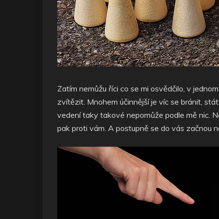
Zatím nemůžu říci co se mi osvědčilo, v jedno
zvítězit. Mnohem účinnější je víc se bránit, st
vedení taky takové nepomůže podle mě nic. Na š
pak proti vám. A postupně se do vás začnou nav