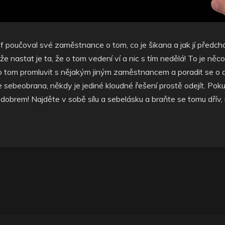
f poučoval své zaměstnance o tom, co je šikana a jak jí předch
ůže nastat je ta, že o tom vedení ví a nic s tím nedělá! To je n
 si o tom promluvit s nějakým jiným zaměstnancem a poradit se o 
sebeobrana, někdy je jediné kloudné řešení prostě odejít. Po
 dobrem! Najděte v sobě sílu a sebelásku a braňte se tomu dřív