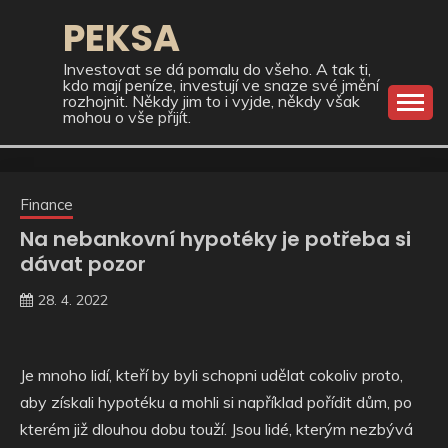
Skip
PEKSA
to
content
Investovat se dá pomalu do všeho. A tak ti,
kdo mají peníze, investují ve snaze své jmění
rozhojnit. Někdy jim to i vyjde, někdy však
mohou o vše přijít.
Finance
Na nebankovní hypotéky je potřeba si
dávat pozor
28. 4. 2022
Je mnoho lidí, kteří by byli schopni udělat cokoliv proto,
aby získali hypotéku a mohli si například pořídit dům, po
kterém již dlouhou dobu touží. Jsou lidé, kterým nezbývá