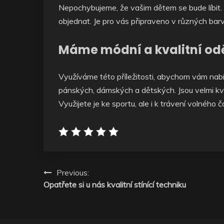
Nepochybujeme, že vašim dětem se bude líbit. 
objednat. Je pro vás připraveno v různých bar
Máme módní a kvalitní od
Využíváme této příležitosti, abychom vám nabídl
pánských, dámských a dětských. Jsou velmi kval
Využijete je ke sportu, ale i k trávení volného č
Navigace
Previous:
Opatřete si u nás kvalitní stínící techniku
pro
příspěvek