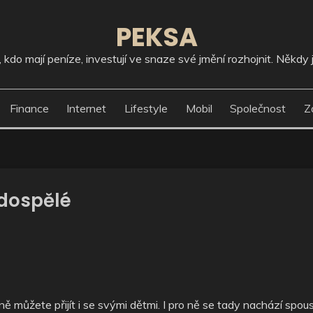
PEKSA
kdo mají peníze, investují ve snaze své jmění rozhojnit. Někdy j
Finance
Internet
Lifestyle
Mobil
Společnost
Z
i dospělé
dně můžete přijít i se svými dětmi. I pro ně se tady nachází spou