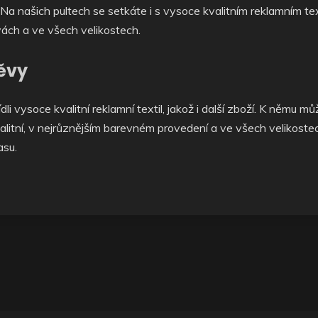
Na našich pultech se setkáte i s vysoce kvalitním
reklamním te
vách a ve všech velikostech.
ěvy
i vysoce kvalitní reklamní textil, jakož i další zboží. K němu 
itní, v nejrůznějším barevném provedení a ve všech velikostech
asu.