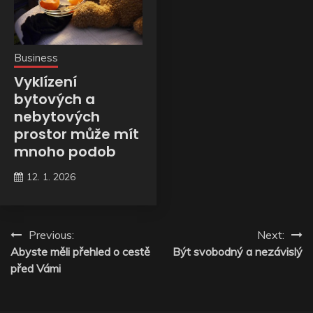
Business
Vyklízení
bytových a
nebytových
prostor může mít
mnoho podob
12. 1. 2026
Navigace
Previous:
Next:
Abyste měli přehled o cestě
Být svobodný a nezávislý
pro
před Vámi
příspěvek