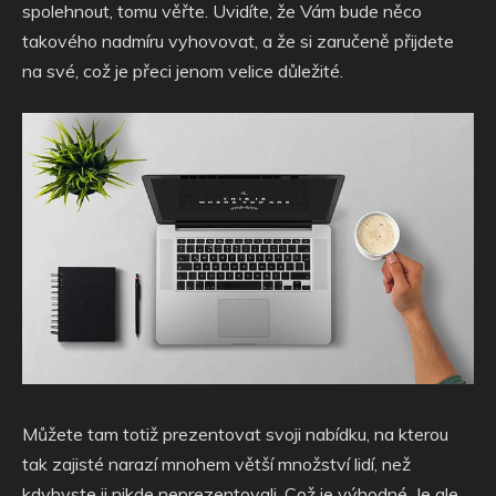
spolehnout, tomu věřte. Uvidíte, že Vám bude něco
takového nadmíru vyhovovat, a že si zaručeně přijdete
na své, což je přeci jenom velice důležité.
Můžete tam totiž prezentovat svoji nabídku, na kterou
tak zajisté narazí mnohem větší množství lidí, než
kdybyste ji nikde neprezentovali. Což je výhodné. Je ale