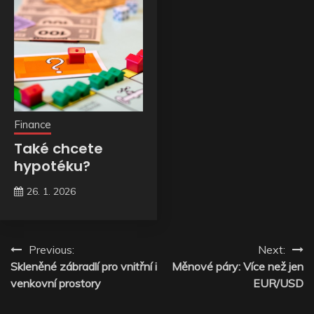
Finance
Také chcete
hypotéku?
26. 1. 2026
Navigace
Previous:
Next:
Skleněné zábradlí pro vnitřní i
Měnové páry: Více než jen
pro
venkovní prostory
EUR/USD
příspěvek