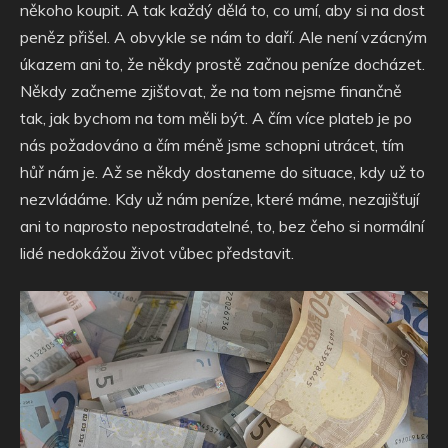
někoho koupit. A tak každý dělá to, co umí, aby si na dost
peněz přišel. A obvykle se nám to daří. Ale není vzácným
úkazem ani to, že někdy prostě začnou peníze docházet.
Někdy začneme zjišťovat, že na tom nejsme finančně
tak, jak bychom na tom měli být. A čím více plateb je po
nás požadováno a čím méně jsme schopni utrácet, tím
hůř nám je. Až se někdy dostaneme do situace, kdy už to
nezvládáme. Kdy už nám peníze, které máme, nezajišťují
ani to naprosto nepostradatelné, to, bez čeho si normální
lidé nedokážou život vůbec představit.