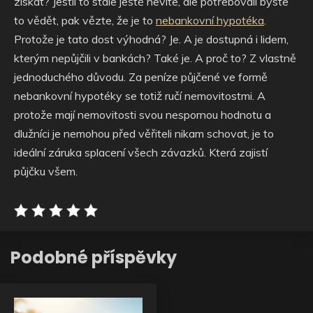
získat? Jestli to stále ještě nevíte, ale potřebovali byste
to vědět, pak vězte, že je to
nebankovní hypotéka
.
Protože je tato dost výhodná? Je. A je dostupná i lidem,
kterým nepůjčili v bankách? Také je. A proč to? Z vlastně
jednoduchého důvodu. Za peníze půjčené ve formě
nebankovní hypotéky se totiž ručí nemovitostmi. A
protože mají nemovitosti svou nespornou hodnotu a
dlužníci je nemohou před věřiteli nikam schovat, je to
ideální záruka splacení všech závazků. Která zajistí
půjčku všem.
Podobné příspěvky