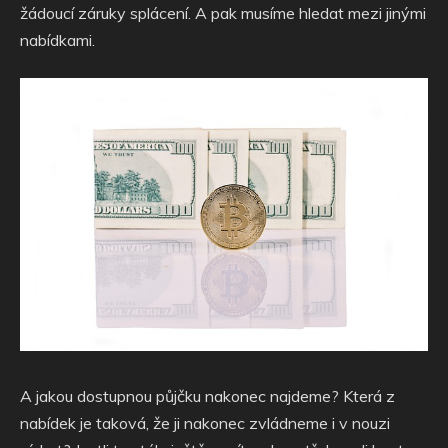
žádoucí záruky splácení. A pak musíme hledat mezi jinými
nabídkami.
A jakou dostupnou půjčku nakonec najdeme? Která z
nabídek je taková, že ji nakonec zvládneme i v nouzi