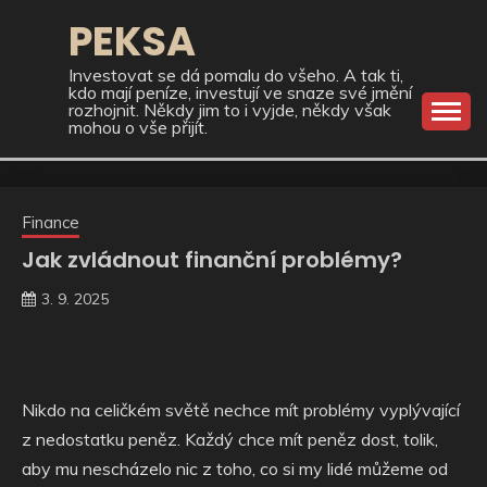
Skip
PEKSA
to
content
Investovat se dá pomalu do všeho. A tak ti,
kdo mají peníze, investují ve snaze své jmění
rozhojnit. Někdy jim to i vyjde, někdy však
mohou o vše přijít.
Finance
Jak zvládnout finanční problémy?
3. 9. 2025
Nikdo na celičkém světě nechce mít problémy vyplývající
z nedostatku peněz. Každý chce mít peněz dost, tolik,
aby mu nescházelo nic z toho, co si my lidé můžeme od